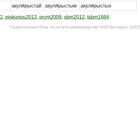
акул
я́
рыстай
акул
я́
рыстым
акул
я́
рыстых
12
,
piskunou2012
,
prym2009
,
sbm2012
,
tsbm1984
.
Граматычная база Інстытута мовазнаўства НАН Беларусі (2026