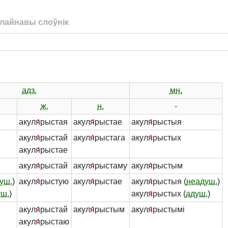
лайнавы слоўнік
адз.
мн.
ж.
н.
-
акул
я́
рыстая
акул
я́
рыстае
акул
я́
рыстыя
акул
я́
рыстай
акул
я́
рыстага
акул
я́
рыстых
акул
я́
рыстае
акул
я́
рыстай
акул
я́
рыстаму
акул
я́
рыстым
уш.
)
акул
я́
рыстую
акул
я́
рыстае
акул
я́
рыстыя (
неадуш.
)
уш.
)
акул
я́
рыстых (
адуш.
)
акул
я́
рыстай
акул
я́
рыстым
акул
я́
рыстымі
акул
я́
рыстаю