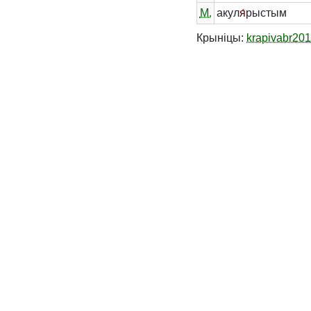
М.
акул
я́
рыстым
Крыніцы:
krapivabr20