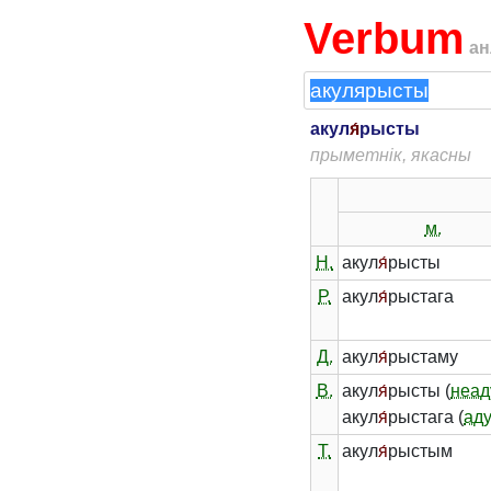
Verbum
ан
акул
я́
рысты
прыметнік, якасны
м.
Н.
акул
я́
рысты
Р.
акул
я́
рыстага
Д.
акул
я́
рыстаму
В.
акул
я́
рысты (
неад
акул
я́
рыстага (
ад
Т.
акул
я́
рыстым