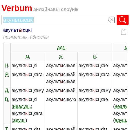
Verbum
анлайнавы слоўнік
акульт
ы́
сцкі
прыметнік, адносны
адз.
мн
м.
ж.
н.
-
Н.
акульт
ы́
сцкі
акульт
ы́
сцкая
акульт
ы́
сцкае
акульт
ы
Р.
акульт
ы́
сцкага
акульт
ы́
сцкай
акульт
ы́
сцкага
акульт
ы
акульт
ы́
сцкае
Д.
акульт
ы́
сцкаму
акульт
ы́
сцкай
акульт
ы́
сцкаму
акульт
ы
В.
акульт
ы́
сцкі
акульт
ы́
сцкую
акульт
ы́
сцкае
акульт
ы
(
неадуш.
)
(
неадуш
акульт
ы́
сцкага
акульт
ы
(
адуш.
)
(
адуш.
)
Т.
акульт
ы́
сцкім
акульт
ы́
сцкай
акульт
ы́
сцкім
акульт
ы