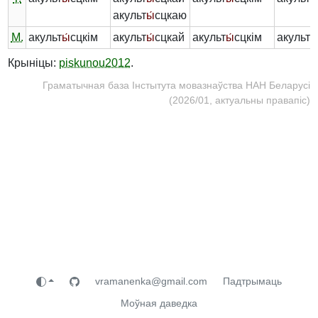
акульт
ы́
сцкаю
М.
акульт
ы́
сцкім
акульт
ы́
сцкай
акульт
ы́
сцкім
акульт
ы
Крыніцы:
piskunou2012
.
Граматычная база Інстытута мовазнаўства НАН Беларусі
(2026/01, актуальны правапіс)
vramanenka@gmail.com
Падтрымаць
Моўная даведка