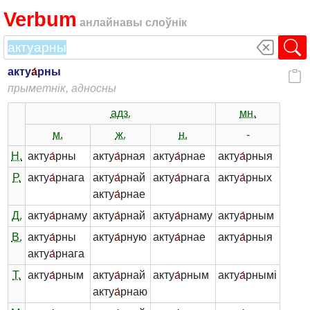
Verbum
анлайнавы слоўнік
акту
а́
рны
прыметнік, адносны
адз.
мн.
м.
ж.
н.
-
Н.
акту
а́
рны
акту
а́
рная
акту
а́
рнае
акту
а́
рныя
Р.
акту
а́
рнага
акту
а́
рнай
акту
а́
рнага
акту
а́
рных
акту
а́
рнае
Д.
акту
а́
рнаму
акту
а́
рнай
акту
а́
рнаму
акту
а́
рным
В.
акту
а́
рны
акту
а́
рную
акту
а́
рнае
акту
а́
рныя
акту
а́
рнага
Т.
акту
а́
рным
акту
а́
рнай
акту
а́
рным
акту
а́
рнымі
акту
а́
рнаю