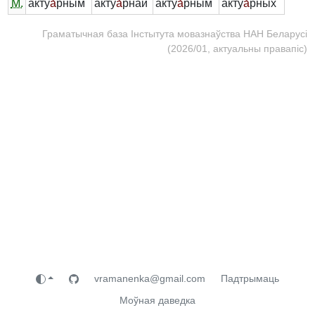
М.
акту
а́
рным
акту
а́
рнай
акту
а́
рным
акту
а́
рных
Граматычная база Інстытута мовазнаўства НАН Беларусі
(2026/01, актуальны правапіс)
vramanenka@gmail.com
Падтрымаць
Моўная даведка