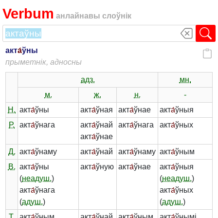
Verbum
анлайнавы слоўнік
акт
а́
ўны
прыметнік, адносны
адз.
мн.
м.
ж.
н.
-
Н.
акт
а́
ўны
акт
а́
ўная
акт
а́
ўнае
акт
а́
ўныя
Р.
акт
а́
ўнага
акт
а́
ўнай
акт
а́
ўнага
акт
а́
ўных
акт
а́
ўнае
Д.
акт
а́
ўнаму
акт
а́
ўнай
акт
а́
ўнаму
акт
а́
ўным
В.
акт
а́
ўны
акт
а́
ўную
акт
а́
ўнае
акт
а́
ўныя
(
неадуш.
)
(
неадуш.
)
акт
а́
ўнага
акт
а́
ўных
(
адуш.
)
(
адуш.
)
Т.
акт
а́
ўным
акт
а́
ўнай
акт
а́
ўным
акт
а́
ўнымі