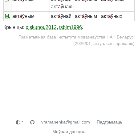
акт
а́
ўнаю
М.
акт
а́
ўным
акт
а́
ўнай
акт
а́
ўным
акт
а́
ўных
Крыніцы:
piskunou2012
,
tsblm1996
.
Граматычная база Інстытута мовазнаўства НАН Беларусі
(2026/01, актуальны правапіс)
vramanenka@gmail.com
Падтрымаць
Моўная даведка