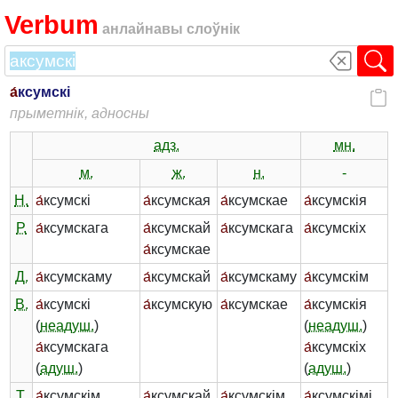
Verbum
анлайнавы слоўнік
а́
ксумскі
прыметнік, адносны
адз.
мн.
м.
ж.
н.
-
Н.
а́
ксумскі
а́
ксумская
а́
ксумскае
а́
ксумскія
Р.
а́
ксумскага
а́
ксумскай
а́
ксумскага
а́
ксумскіх
а́
ксумскае
Д.
а́
ксумскаму
а́
ксумскай
а́
ксумскаму
а́
ксумскім
В.
а́
ксумскі
а́
ксумскую
а́
ксумскае
а́
ксумскія
(
неадуш.
)
(
неадуш.
)
а́
ксумскага
а́
ксумскіх
(
адуш.
)
(
адуш.
)
Т.
а́
ксумскім
а́
ксумскай
а́
ксумскім
а́
ксумскімі