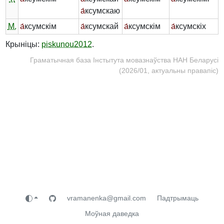
а́
ксумскаю
М.
а́
ксумскім
а́
ксумскай
а́
ксумскім
а́
ксумскіх
Крыніцы:
piskunou2012
.
Граматычная база Інстытута мовазнаўства НАН Беларусі
(2026/01, актуальны правапіс)
vramanenka@gmail.com
Падтрымаць
Моўная даведка