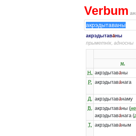
Verbum
ан
акрэдытав
а́
ны
прыметнік, адносны
м.
Н.
акрэдытав
а́
ны
Р.
акрэдытав
а́
нага
Д.
акрэдытав
а́
наму
В.
акрэдытав
а́
ны (
не
акрэдытав
а́
нага (
Т.
акрэдытав
а́
ным