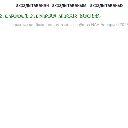
акрэдытав
а́
най
акрэдытав
а́
ным
акрэдытав
а́
ных
12
,
piskunou2012
,
prym2009
,
sbm2012
,
tsbm1984
.
Граматычная база Інстытута мовазнаўства НАН Беларусі (2026