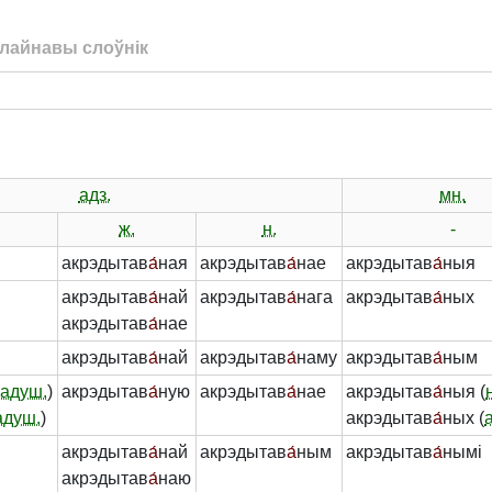
лайнавы слоўнік
адз.
мн.
ж.
н.
-
акрэдытав
а́
ная
акрэдытав
а́
нае
акрэдытав
а́
ныя
акрэдытав
а́
най
акрэдытав
а́
нага
акрэдытав
а́
ных
акрэдытав
а́
нае
акрэдытав
а́
най
акрэдытав
а́
наму
акрэдытав
а́
ным
адуш.
)
акрэдытав
а́
ную
акрэдытав
а́
нае
акрэдытав
а́
ныя (
адуш.
)
акрэдытав
а́
ных (
акрэдытав
а́
най
акрэдытав
а́
ным
акрэдытав
а́
нымі
акрэдытав
а́
наю