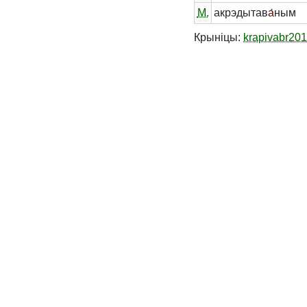
М.
акрэдытав
а́
ным
Крыніцы:
krapivabr20