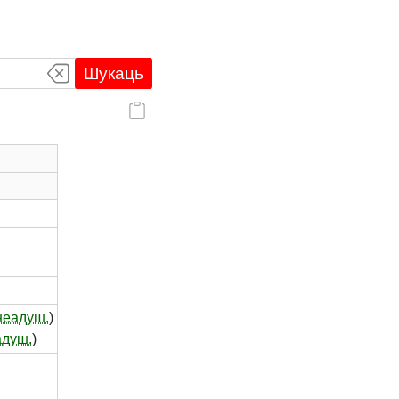
Шукаць
неадуш.
)
адуш.
)