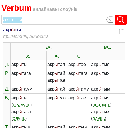
Verbum
анлайнавы слоўнік
акр
ы́
ты
прыметнік, адносны
адз.
мн.
м.
ж.
н.
-
Н.
акр
ы́
ты
акр
ы́
тая
акр
ы́
тае
акр
ы́
тыя
Р.
акр
ы́
тага
акр
ы́
тай
акр
ы́
тага
акр
ы́
тых
акр
ы́
тае
Д.
акр
ы́
таму
акр
ы́
тай
акр
ы́
таму
акр
ы́
тым
В.
акр
ы́
ты
акр
ы́
тую
акр
ы́
тае
акр
ы́
тыя
(
неадуш.
)
(
неадуш.
)
акр
ы́
тага
акр
ы́
тых
(
адуш.
)
(
адуш.
)
Т.
акр
ы́
тым
акр
ы́
тай
акр
ы́
тым
акр
ы́
тымі