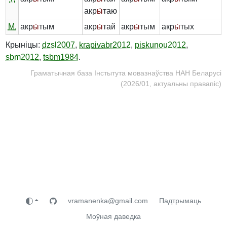
акр
ы́
таю
М.
акр
ы́
тым
акр
ы́
тай
акр
ы́
тым
акр
ы́
тых
Крыніцы:
dzsl2007
,
krapivabr2012
,
piskunou2012
,
sbm2012
,
tsbm1984
.
Граматычная база Інстытута мовазнаўства НАН Беларусі
(2026/01, актуальны правапіс)
vramanenka@gmail.com
Падтрымаць
Моўная даведка