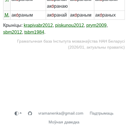
ак
о́
ранаю
М.
ак
о́
раным
ак
о́
ранай
ак
о́
раным
ак
о́
раных
Крыніцы:
krapivabr2012
,
piskunou2012
,
prym2009
,
sbm2012
,
tsbm1984
.
Граматычная база Інстытута мовазнаўства НАН Беларусі
(2026/01, актуальны правапіс)
vramanenka@gmail.com
Падтрымаць
Моўная даведка