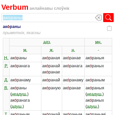
Verbum
анлайнавы слоўнік
ак
о́
раны
прыметнік, якасны
адз.
мн.
м.
ж.
н.
-
Н.
ак
о́
раны
ак
о́
раная
ак
о́
ранае
ак
о́
раныя
Р.
ак
о́
ранага
ак
о́
ранай
ак
о́
ранага
ак
о́
раных
ак
о́
ранае
Д.
ак
о́
ранаму
ак
о́
ранай
ак
о́
ранаму
ак
о́
раным
В.
ак
о́
раны
ак
о́
раную
ак
о́
ранае
ак
о́
раныя
(
неадуш.
)
(
неадуш.
)
ак
о́
ранага
ак
о́
раных
(
адуш.
)
(
адуш.
)
Т.
ак
о́
раным
ак
о́
ранай
ак
о́
раным
ак
о́
ранымі