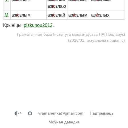
аз
ю́
злаю
М.
аз
ю́
злым
аз
ю́
злай
аз
ю́
злым
аз
ю́
злых
Крыніцы:
piskunou2012
.
Граматычная база Інстытута мовазнаўства НАН Беларусі
(2026/01, актуальны правапіс)
vramanenka@gmail.com
Падтрымаць
Моўная даведка