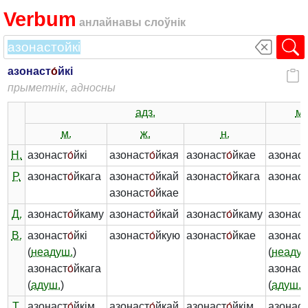
Verbum
анлайнавы слоўнік
азонаст
о́
йкі
прыметнік, адносны
адз.
мн
м.
ж.
н.
-
Н.
азонаст
о́
йкі
азонаст
о́
йкая
азонаст
о́
йкае
азонас
Р.
азонаст
о́
йкага
азонаст
о́
йкай
азонаст
о́
йкага
азонас
азонаст
о́
йкае
Д.
азонаст
о́
йкаму
азонаст
о́
йкай
азонаст
о́
йкаму
азонас
В.
азонаст
о́
йкі
азонаст
о́
йкую
азонаст
о́
йкае
азонас
(
неадуш.
)
(
неадуш
азонаст
о́
йкага
азонас
(
адуш.
)
(
адуш.
)
Т.
азонаст
о́
йкім
азонаст
о́
йкай
азонаст
о́
йкім
азонас