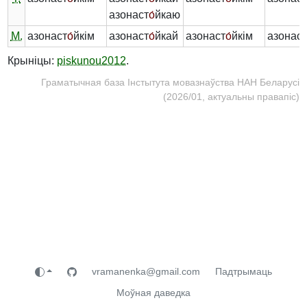
азонаст
о́
йкаю
М.
азонаст
о́
йкім
азонаст
о́
йкай
азонаст
о́
йкім
азонас
Крыніцы:
piskunou2012
.
Граматычная база Інстытута мовазнаўства НАН Беларусі
(2026/01, актуальны правапіс)
vramanenka@gmail.com
Падтрымаць
Моўная даведка