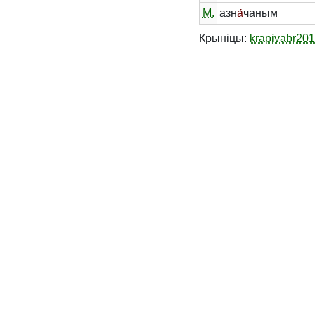
М.
азн
а́
чаным
Крыніцы:
krapivabr20