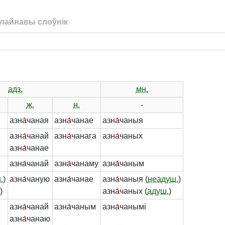
лайнавы слоўнік
адз.
мн.
ж.
н.
-
азн
а́
чаная
азн
а́
чанае
азн
а́
чаныя
азн
а́
чанай
азн
а́
чанага
азн
а́
чаных
азн
а́
чанае
азн
а́
чанай
азн
а́
чанаму
азн
а́
чаным
.
)
азн
а́
чаную
азн
а́
чанае
азн
а́
чаныя (
неадуш.
)
.
)
азн
а́
чаных (
адуш.
)
азн
а́
чанай
азн
а́
чаным
азн
а́
чанымі
азн
а́
чанаю