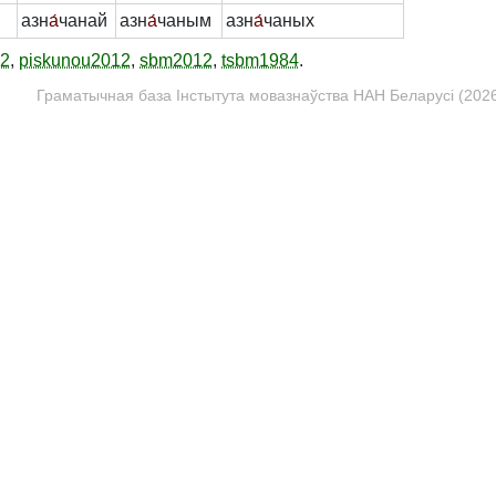
азн
а́
чанай
азн
а́
чаным
азн
а́
чаных
12
,
piskunou2012
,
sbm2012
,
tsbm1984
.
Граматычная база Інстытута мовазнаўства НАН Беларусі (2026