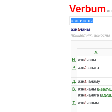
Verbum
ан
азн
а́
чаны
прыметнік, адносны
м.
Н.
азн
а́
чаны
Р.
азн
а́
чанага
Д.
азн
а́
чанаму
В.
азн
а́
чаны (
неадуш
азн
а́
чанага (
адуш
Т.
азн
а́
чаным