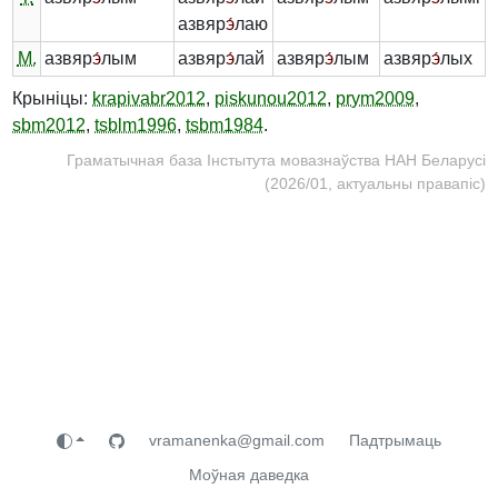
азвяр
э́
лаю
М.
азвяр
э́
лым
азвяр
э́
лай
азвяр
э́
лым
азвяр
э́
лых
Крыніцы:
krapivabr2012
,
piskunou2012
,
prym2009
,
sbm2012
,
tsblm1996
,
tsbm1984
.
Граматычная база Інстытута мовазнаўства НАН Беларусі
(2026/01, актуальны правапіс)
vramanenka@gmail.com
Падтрымаць
Моўная даведка