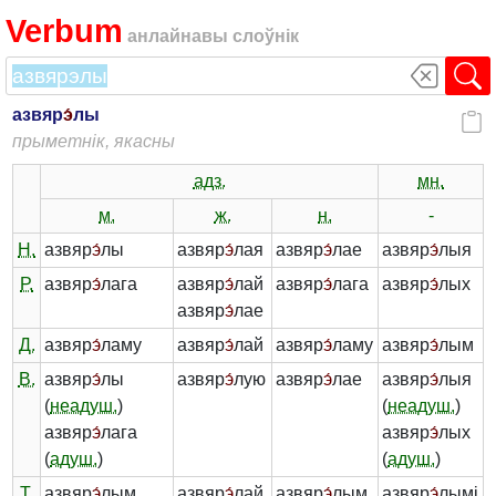
Verbum
анлайнавы слоўнік
азвяр
э́
лы
прыметнік, якасны
адз.
мн.
м.
ж.
н.
-
Н.
азвяр
э́
лы
азвяр
э́
лая
азвяр
э́
лае
азвяр
э́
лыя
Р.
азвяр
э́
лага
азвяр
э́
лай
азвяр
э́
лага
азвяр
э́
лых
азвяр
э́
лае
Д.
азвяр
э́
ламу
азвяр
э́
лай
азвяр
э́
ламу
азвяр
э́
лым
В.
азвяр
э́
лы
азвяр
э́
лую
азвяр
э́
лае
азвяр
э́
лыя
(
неадуш.
)
(
неадуш.
)
азвяр
э́
лага
азвяр
э́
лых
(
адуш.
)
(
адуш.
)
Т.
азвяр
э́
лым
азвяр
э́
лай
азвяр
э́
лым
азвяр
э́
лымі