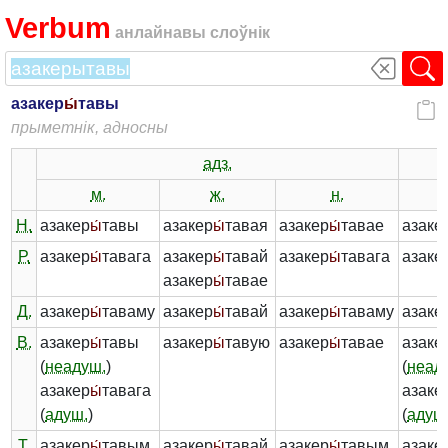
Verbum
анлайнавы слоўнік
азакер
ы́
тавы
прыметнік, адносны
адз.
м.
ж.
н.
Н.
азакер
ы́
тавы
азакер
ы́
тавая
азакер
ы́
тавае
азаке
Р.
азакер
ы́
тавага
азакер
ы́
тавай
азакер
ы́
тавага
азаке
азакер
ы́
тавае
Д.
азакер
ы́
таваму
азакер
ы́
тавай
азакер
ы́
таваму
азаке
В.
азакер
ы́
тавы
азакер
ы́
тавую
азакер
ы́
тавае
азаке
(
неадуш.
)
(
неад
азакер
ы́
тавага
азаке
(
адуш.
)
(
адуш
Т.
азакер
ы́
тавым
азакер
ы́
тавай
азакер
ы́
тавым
азаке