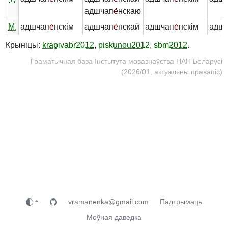
адшчап
е́
нскаю
М.
адшчап
е́
нскім
адшчап
е́
нскай
адшчап
е́
нскім
адш
Крыніцы:
krapivabr2012
,
piskunou2012
,
sbm2012
.
Граматычная база Інстытута мовазнаўства НАН Беларусі
(2026/01, актуальны правапіс)
vramanenka@gmail.com
Падтрымаць
Моўная даведка