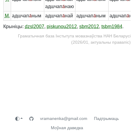
адшчап
а́
наю
М.
адшчап
а́
ным
адшчап
а́
най
адшчап
а́
ным
адшчап
а́
н
Крыніцы:
dzsl2007
,
piskunou2012
,
sbm2012
,
tsbm1984
.
Граматычная база Інстытута мовазнаўства НАН Беларусі
(2026/01, актуальны правапіс)
vramanenka@gmail.com
Падтрымаць
Моўная даведка