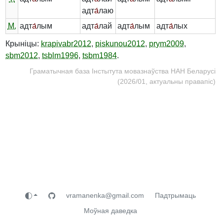
адт
а́
лаю
М.
адт
а́
лым
адт
а́
лай
адт
а́
лым
адт
а́
лых
Крыніцы:
krapivabr2012
,
piskunou2012
,
prym2009
,
sbm2012
,
tsblm1996
,
tsbm1984
.
Граматычная база Інстытута мовазнаўства НАН Беларусі
(2026/01, актуальны правапіс)
vramanenka@gmail.com
Падтрымаць
Моўная даведка