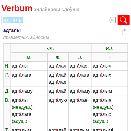
Verbum
анлайнавы слоўнік
адт
а́
лы
прыметнік, адносны
адз.
мн.
м.
ж.
н.
-
Н.
адт
а́
лы
адт
а́
лая
адт
а́
лае
адт
а́
лыя
Р.
адт
а́
лага
адт
а́
лай
адт
а́
лага
адт
а́
лых
адт
а́
лае
Д.
адт
а́
ламу
адт
а́
лай
адт
а́
ламу
адт
а́
лым
В.
адт
а́
лы
адт
а́
лую
адт
а́
лае
адт
а́
лыя
(
неадуш.
)
(
неадуш.
)
адт
а́
лага
адт
а́
лых
(
адуш.
)
(
адуш.
)
Т.
адт
а́
лым
адт
а́
лай
адт
а́
лым
адт
а́
лымі