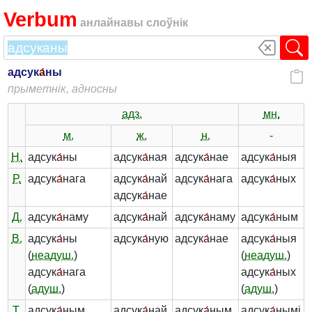
Verbum
анлайнавы слоўнік
адсук
а́
ны
прыметнік, адносны
адз.
мн.
м.
ж.
н.
-
Н.
адсук
а́
ны
адсук
а́
ная
адсук
а́
нае
адсук
а́
ныя
Р.
адсук
а́
нага
адсук
а́
най
адсук
а́
нага
адсук
а́
ных
адсук
а́
нае
Д.
адсук
а́
наму
адсук
а́
най
адсук
а́
наму
адсук
а́
ным
В.
адсук
а́
ны
адсук
а́
ную
адсук
а́
нае
адсук
а́
ныя
(
неадуш.
)
(
неадуш.
)
адсук
а́
нага
адсук
а́
ных
(
адуш.
)
(
адуш.
)
Т.
адсук
а́
ным
адсук
а́
най
адсук
а́
ным
адсук
а́
нымі