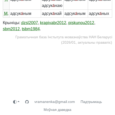
адсук
а́
наю
М.
адсук
а́
ным
адсук
а́
най
адсук
а́
ным
адсук
а́
ных
Крыніцы:
dzsl2007
,
krapivabr2012
,
piskunou2012
,
sbm2012
,
tsbm1984
.
Граматычная база Інстытута мовазнаўства НАН Беларусі
(2026/01, актуальны правапіс)
vramanenka@gmail.com
Падтрымаць
Моўная даведка