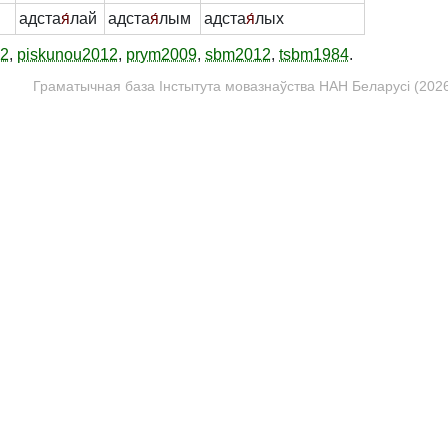
адста
я́
лай
адста
я́
лым
адста
я́
лых
12
,
piskunou2012
,
prym2009
,
sbm2012
,
tsbm1984
.
Граматычная база Інстытута мовазнаўства НАН Беларусі (2026