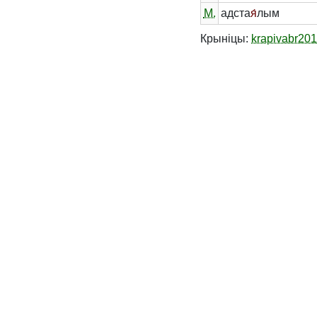
М.
адста
я́
лым
Крыніцы:
krapivabr20