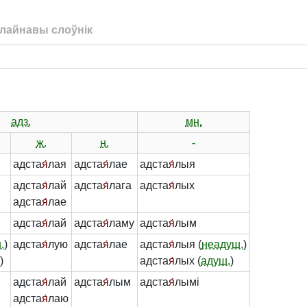
лайнавы слоўнік
адз.
мн.
ж.
н.
-
адста
я́
лая
адста
я́
лае
адста
я́
лыя
адста
я́
лай
адста
я́
лага
адста
я́
лых
адста
я́
лае
адста
я́
лай
адста
я́
ламу
адста
я́
лым
.
)
адста
я́
лую
адста
я́
лае
адста
я́
лыя (
неадуш.
)
.
)
адста
я́
лых (
адуш.
)
адста
я́
лай
адста
я́
лым
адста
я́
лымі
адста
я́
лаю