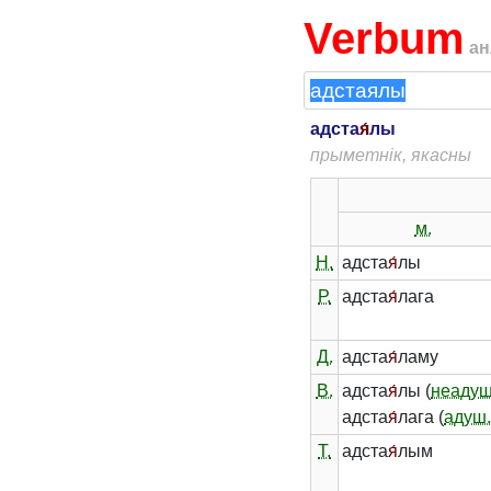
Verbum
ан
адста
я́
лы
прыметнік, якасны
м.
Н.
адста
я́
лы
Р.
адста
я́
лага
Д.
адста
я́
ламу
В.
адста
я́
лы (
неадуш
адста
я́
лага (
адуш
Т.
адста
я́
лым