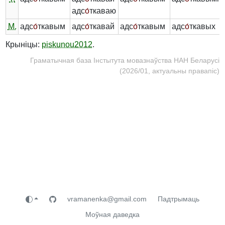
адс
о́
ткаваю
М.
адс
о́
ткавым
адс
о́
ткавай
адс
о́
ткавым
адс
о́
ткавых
Крыніцы:
piskunou2012
.
Граматычная база Інстытута мовазнаўства НАН Беларусі
(2026/01, актуальны правапіс)
vramanenka@gmail.com
Падтрымаць
Моўная даведка