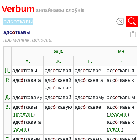
Verbum
анлайнавы слоўнік
адс
о́
ткавы
прыметнік, адносны
адз.
мн.
м.
ж.
н.
-
Н.
адс
о́
ткавы
адс
о́
ткавая
адс
о́
ткавае
адс
о́
ткавыя
Р.
адс
о́
ткавага
адс
о́
ткавай
адс
о́
ткавага
адс
о́
ткавых
адс
о́
ткавае
Д.
адс
о́
ткаваму
адс
о́
ткавай
адс
о́
ткаваму
адс
о́
ткавым
В.
адс
о́
ткавы
адс
о́
ткавую
адс
о́
ткавае
адс
о́
ткавыя
(
неадуш.
)
(
неадуш.
)
адс
о́
ткавага
адс
о́
ткавых
(
адуш.
)
(
адуш.
)
Т.
адс
о́
ткавым
адс
о́
ткавай
адс
о́
ткавым
адс
о́
ткавымі