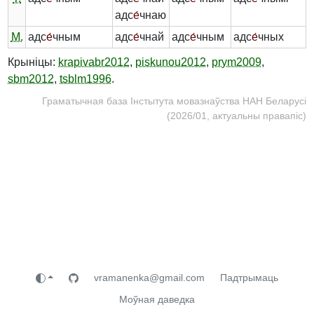
адс
е́
чнаю
М.
адс
е́
чным
адс
е́
чнай
адс
е́
чным
адс
е́
чных
Крыніцы:
krapivabr2012
,
piskunou2012
,
prym2009
,
sbm2012
,
tsblm1996
.
Граматычная база Інстытута мовазнаўства НАН Беларусі
(2026/01, актуальны правапіс)
vramanenka@gmail.com
Падтрымаць
Моўная даведка