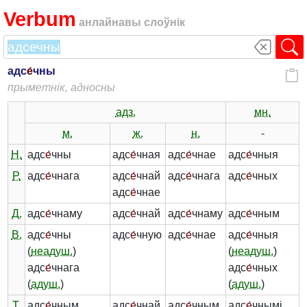
Verbum
анлайнавы слоўнік
адс
е́
чны
прыметнік, адносны
адз.
мн.
м.
ж.
н.
-
Н.
адс
е́
чны
адс
е́
чная
адс
е́
чнае
адс
е́
чныя
Р.
адс
е́
чнага
адс
е́
чнай
адс
е́
чнага
адс
е́
чных
адс
е́
чнае
Д.
адс
е́
чнаму
адс
е́
чнай
адс
е́
чнаму
адс
е́
чным
В.
адс
е́
чны
адс
е́
чную
адс
е́
чнае
адс
е́
чныя
(
неадуш.
)
(
неадуш.
)
адс
е́
чнага
адс
е́
чных
(
адуш.
)
(
адуш.
)
Т.
адс
е́
чным
адс
е́
чнай
адс
е́
чным
адс
е́
чнымі