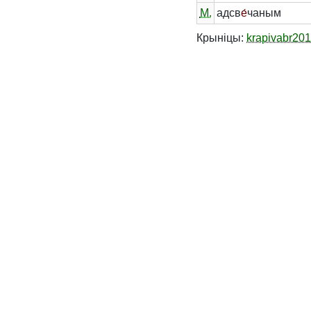
М.
адсв
е́
чаным
Крыніцы:
krapivabr20