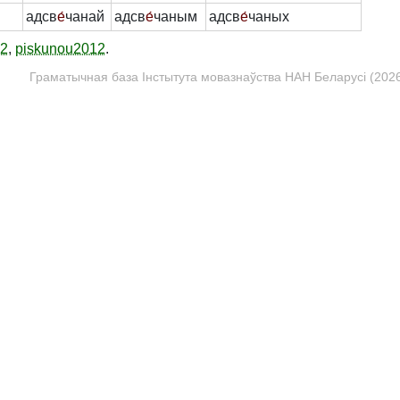
адсв
е́
чанай
адсв
е́
чаным
адсв
е́
чаных
12
,
piskunou2012
.
Граматычная база Інстытута мовазнаўства НАН Беларусі (2026