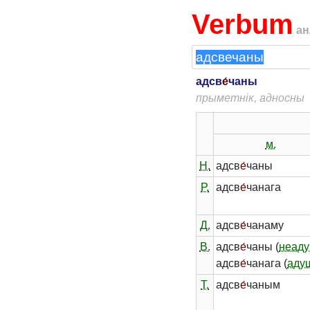
Verbum
ан
адсв
е́
чаны
прыметнік, адносны
м.
Н.
адсв
е́
чаны
Р.
адсв
е́
чанага
Д.
адсв
е́
чанаму
В.
адсв
е́
чаны (
неаду
адсв
е́
чанага (
аду
Т.
адсв
е́
чаным