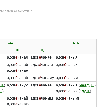
лайнавы слоўнік
адз.
мн.
ж.
н.
-
адсв
е́
чаная
адсв
е́
чанае
адсв
е́
чаныя
адсв
е́
чанай
адсв
е́
чанага
адсв
е́
чаных
адсв
е́
чанае
адсв
е́
чанай
адсв
е́
чанаму
адсв
е́
чаным
ш.
)
адсв
е́
чаную
адсв
е́
чанае
адсв
е́
чаныя (
неадуш.
)
ш.
)
адсв
е́
чаных (
адуш.
)
адсв
е́
чанай
адсв
е́
чаным
адсв
е́
чанымі
адсв
е́
чанаю