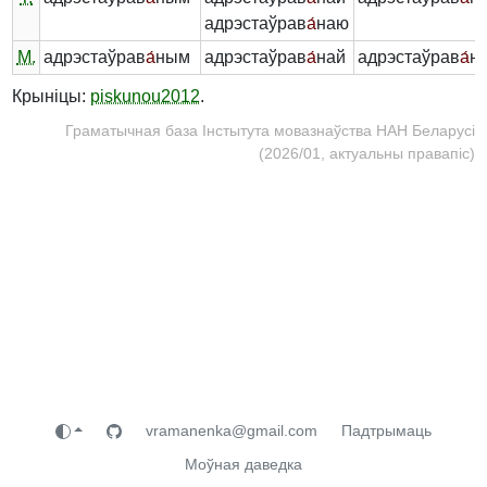
адрэстаўрав
а́
наю
М.
адрэстаўрав
а́
ным
адрэстаўрав
а́
най
адрэстаўрав
а́
н
Крыніцы:
piskunou2012
.
Граматычная база Інстытута мовазнаўства НАН Беларусі
(2026/01, актуальны правапіс)
vramanenka@gmail.com
Падтрымаць
Моўная даведка