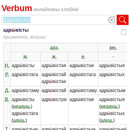
Verbum
анлайнавы слоўнік
адр
ы́
вісты
прыметнік, якасны
адз.
мн.
м.
ж.
н.
-
Н.
адр
ы́
вісты
адр
ы́
вістая
адр
ы́
вістае
адр
ы́
вістыя
Р.
адр
ы́
вістага
адр
ы́
вістай
адр
ы́
вістага
адр
ы́
вістых
адр
ы́
вістае
Д.
адр
ы́
вістаму
адр
ы́
вістай
адр
ы́
вістаму
адр
ы́
вістым
В.
адр
ы́
вісты
адр
ы́
вістую
адр
ы́
вістае
адр
ы́
вістыя
(
неадуш.
)
(
неадуш.
)
адр
ы́
вістага
адр
ы́
вістых
(
адуш.
)
(
адуш.
)
Т.
адр
ы́
вістым
адр
ы́
вістай
адр
ы́
вістым
адр
ы́
вістымі