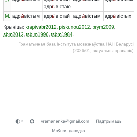
адр
ы́
вістаю
М.
адр
ы́
вістым
адр
ы́
вістай
адр
ы́
вістым
адр
ы́
вістых
Крыніцы:
krapivabr2012
,
piskunou2012
,
prym2009
,
sbm2012
,
tsblm1996
,
tsbm1984
.
Граматычная база Інстытута мовазнаўства НАН Беларусі
(2026/01, актуальны правапіс)
vramanenka@gmail.com
Падтрымаць
Моўная даведка