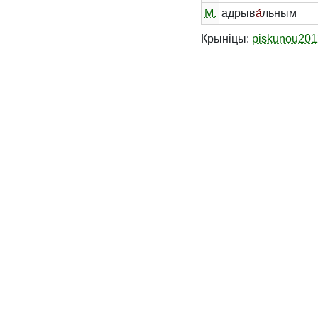
М.
адрыв
а́
льным
Крыніцы:
piskunou201