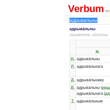
Verbum
ан
адрыв
а́
льны
прыметнік, адносны
м.
Н.
адрыв
а́
льны
Р.
адрыв
а́
льнага
Д.
адрыв
а́
льнаму
В.
адрыв
а́
льны (
неа
адрыв
а́
льнага (
ад
Т.
адрыв
а́
льным