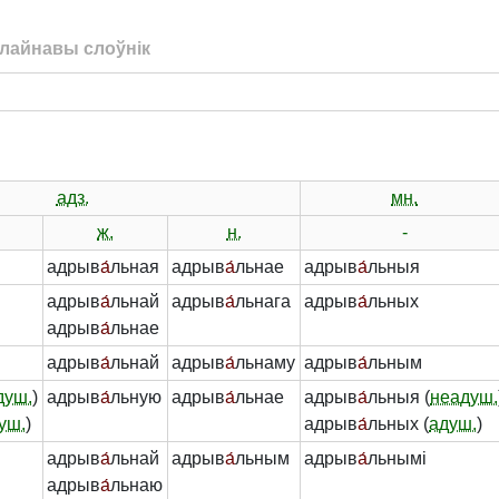
лайнавы слоўнік
адз.
мн.
ж.
н.
-
адрыв
а́
льная
адрыв
а́
льнае
адрыв
а́
льныя
адрыв
а́
льнай
адрыв
а́
льнага
адрыв
а́
льных
адрыв
а́
льнае
адрыв
а́
льнай
адрыв
а́
льнаму
адрыв
а́
льным
душ.
)
адрыв
а́
льную
адрыв
а́
льнае
адрыв
а́
льныя (
неадуш.
уш.
)
адрыв
а́
льных (
адуш.
)
адрыв
а́
льнай
адрыв
а́
льным
адрыв
а́
льнымі
адрыв
а́
льнаю