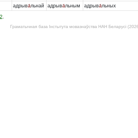
адрыв
а́
льнай
адрыв
а́
льным
адрыв
а́
льных
2
.
Граматычная база Інстытута мовазнаўства НАН Беларусі (2026