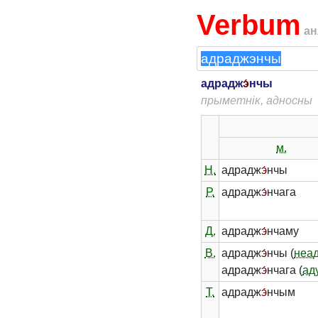
Verbum
ан
адрадж
э́
нчы
прыметнік, адносны
м.
Н.
адрадж
э́
нчы
Р.
адрадж
э́
нчага
Д.
адрадж
э́
нчаму
В.
адрадж
э́
нчы (
неа
адрадж
э́
нчага (
ад
Т.
адрадж
э́
нчым