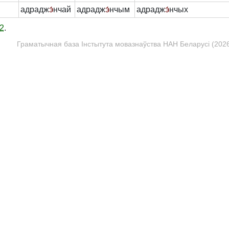
адрадж
э́
нчай
адрадж
э́
нчым
адрадж
э́
нчых
2
.
Граматычная база Інстытута мовазнаўства НАН Беларусі (2026