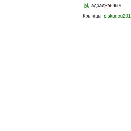
М.
адрадж
э́
нчым
Крыніцы:
piskunou201