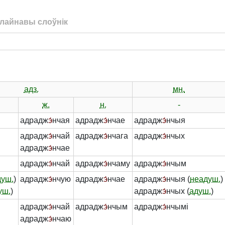
лайнавы слоўнік
адз.
мн.
ж.
н.
-
адрадж
э́
нчая
адрадж
э́
нчае
адрадж
э́
нчыя
адрадж
э́
нчай
адрадж
э́
нчага
адрадж
э́
нчых
адрадж
э́
нчае
адрадж
э́
нчай
адрадж
э́
нчаму
адрадж
э́
нчым
душ.
)
адрадж
э́
нчую
адрадж
э́
нчае
адрадж
э́
нчыя (
неадуш.
)
уш.
)
адрадж
э́
нчых (
адуш.
)
адрадж
э́
нчай
адрадж
э́
нчым
адрадж
э́
нчымі
адрадж
э́
нчаю