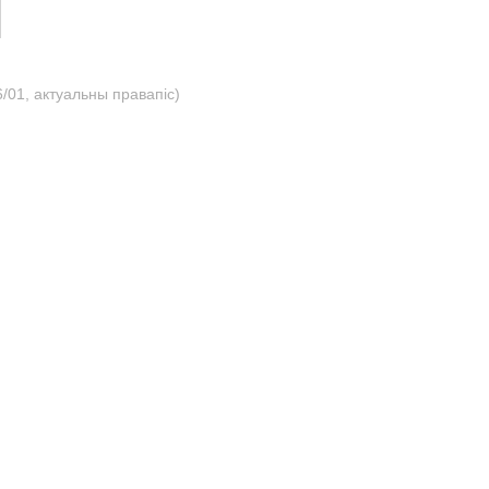
/01, актуальны правапіс)