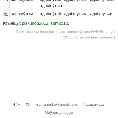
адпіхн
у́
таю
М.
адпіхн
у́
тым
адпіхн
у́
тай
адпіхн
у́
тым
адпіхн
у́
тых
Крыніцы:
piskunou2012
,
sbm2012
.
Граматычная база Інстытута мовазнаўства НАН Беларусі
(2026/01, актуальны правапіс)
vramanenka@gmail.com
Падтрымаць
Моўная даведка