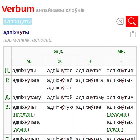
Verbum
анлайнавы слоўнік
адпіхн
у́
ты
прыметнік, адносны
адз.
мн.
м.
ж.
н.
-
Н.
адпіхн
у́
ты
адпіхн
у́
тая
адпіхн
у́
тае
адпіхн
у́
тыя
Р.
адпіхн
у́
тага
адпіхн
у́
тай
адпіхн
у́
тага
адпіхн
у́
тых
адпіхн
у́
тае
Д.
адпіхн
у́
таму
адпіхн
у́
тай
адпіхн
у́
таму
адпіхн
у́
тым
В.
адпіхн
у́
ты
адпіхн
у́
тую
адпіхн
у́
тае
адпіхн
у́
тыя
(
неадуш.
)
(
неадуш.
)
адпіхн
у́
тага
адпіхн
у́
тых
(
адуш.
)
(
адуш.
)
Т.
адпіхн
у́
тым
адпіхн
у́
тай
адпіхн
у́
тым
адпіхн
у́
тымі