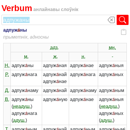
Verbum
анлайнавы слоўнік
адпуж
а́
ны
прыметнік, адносны
адз.
мн.
м.
ж.
н.
-
Н.
адпуж
а́
ны
адпуж
а́
ная
адпуж
а́
нае
адпуж
а́
ныя
Р.
адпуж
а́
нага
адпуж
а́
най
адпуж
а́
нага
адпуж
а́
ных
адпуж
а́
нае
Д.
адпуж
а́
наму
адпуж
а́
най
адпуж
а́
наму
адпуж
а́
ным
В.
адпуж
а́
ны
адпуж
а́
ную
адпуж
а́
нае
адпуж
а́
ныя
(
неадуш.
)
(
неадуш.
)
адпуж
а́
нага
адпуж
а́
ных
(
адуш.
)
(
адуш.
)
Т.
адпуж
а́
ным
адпуж
а́
най
адпуж
а́
ным
адпуж
а́
нымі