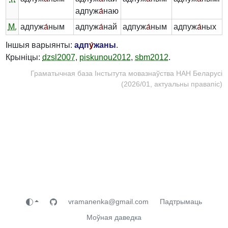
адпуж
а́
наю
М.
адпуж
а́
ным
адпуж
а́
най
адпуж
а́
ным
адпуж
а́
ных
Іншыя варыянты:
адп
у́
жаны
.
Крыніцы:
dzsl2007
,
piskunou2012
,
sbm2012
.
Граматычная база Інстытута мовазнаўства НАН Беларусі
(2026/01, актуальны правапіс)
vramanenka@gmail.com
Падтрымаць
Моўная даведка