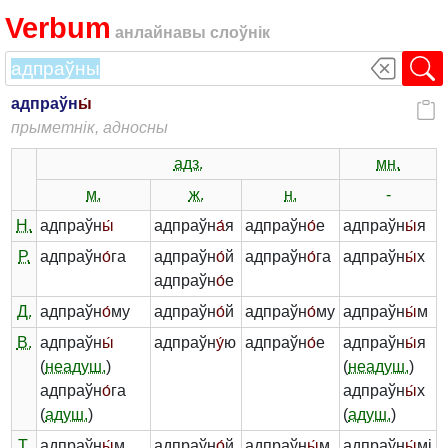
Verbum
анлайнавы слоўнік
адпраўн
ы́
прыметнік, адносны
адз.
мн.
м.
ж.
н.
-
Н.
адпраўн
ы́
адпраўн
а́
я
адпраўн
о́
е
адпраўн
ы́
я
Р.
адпраўн
о́
га
адпраўн
о́
й
адпраўн
о́
га
адпраўн
ы́
х
адпраўн
о́
е
Д.
адпраўн
о́
му
адпраўн
о́
й
адпраўн
о́
му
адпраўн
ы́
м
В.
адпраўн
ы́
адпраўн
у́
ю
адпраўн
о́
е
адпраўн
ы́
я
(
неадуш.
)
(
неадуш.
)
адпраўн
о́
га
адпраўн
ы́
х
(
адуш.
)
(
адуш.
)
Т.
адпраўн
ы́
м
адпраўн
о́
й
адпраўн
ы́
м
адпраўн
ы́
мі