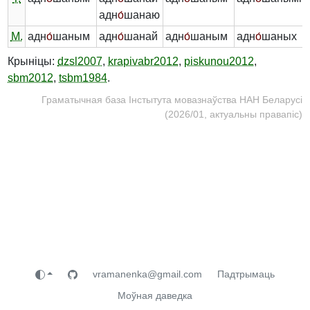
адн
о́
шанаю
М.
адн
о́
шаным
адн
о́
шанай
адн
о́
шаным
адн
о́
шаных
Крыніцы:
dzsl2007
,
krapivabr2012
,
piskunou2012
,
sbm2012
,
tsbm1984
.
Граматычная база Інстытута мовазнаўства НАН Беларусі
(2026/01, актуальны правапіс)
vramanenka@gmail.com
Падтрымаць
Моўная даведка