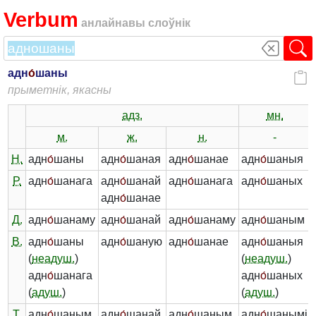
Verbum
анлайнавы слоўнік
адн
о́
шаны
прыметнік, якасны
адз.
мн.
м.
ж.
н.
-
Н.
адн
о́
шаны
адн
о́
шаная
адн
о́
шанае
адн
о́
шаныя
Р.
адн
о́
шанага
адн
о́
шанай
адн
о́
шанага
адн
о́
шаных
адн
о́
шанае
Д.
адн
о́
шанаму
адн
о́
шанай
адн
о́
шанаму
адн
о́
шаным
В.
адн
о́
шаны
адн
о́
шаную
адн
о́
шанае
адн
о́
шаныя
(
неадуш.
)
(
неадуш.
)
адн
о́
шанага
адн
о́
шаных
(
адуш.
)
(
адуш.
)
Т.
адн
о́
шаным
адн
о́
шанай
адн
о́
шаным
адн
о́
шанымі