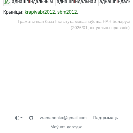
М.
аднашп
і́
ндальным
аднашп
і́
ндальнай
аднашп
і́
ндаль
Крыніцы:
krapivabr2012
,
sbm2012
.
Граматычная база Інстытута мовазнаўства НАН Беларусі
(2026/01, актуальны правапіс)
vramanenka@gmail.com
Падтрымаць
Моўная даведка