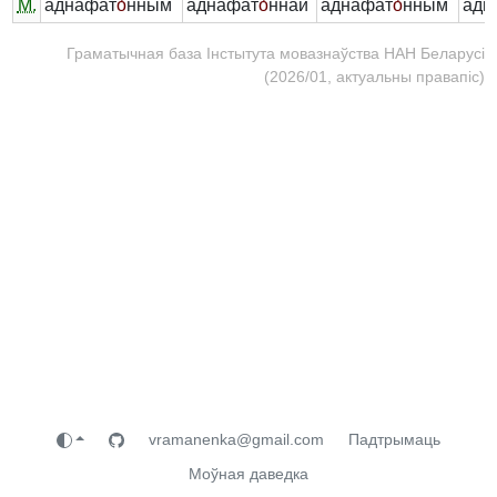
М.
аднафат
о́
нным
аднафат
о́
ннай
аднафат
о́
нным
адн
Граматычная база Інстытута мовазнаўства НАН Беларусі
(2026/01, актуальны правапіс)
vramanenka@gmail.com
Падтрымаць
Моўная даведка