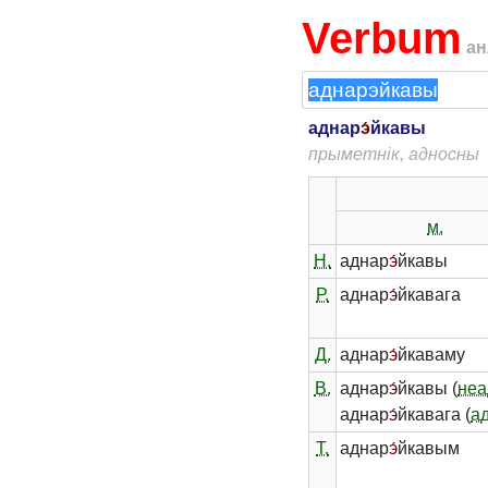
Verbum
ан
аднар
э́
йкавы
прыметнік, адносны
м.
Н.
аднар
э́
йкавы
Р.
аднар
э́
йкавага
Д.
аднар
э́
йкаваму
В.
аднар
э́
йкавы (
неа
аднар
э́
йкавага (
а
Т.
аднар
э́
йкавым