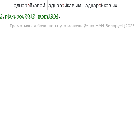
аднар
э́
йкавай
аднар
э́
йкавым
аднар
э́
йкавых
12
,
piskunou2012
,
tsbm1984
.
Граматычная база Інстытута мовазнаўства НАН Беларусі (2026