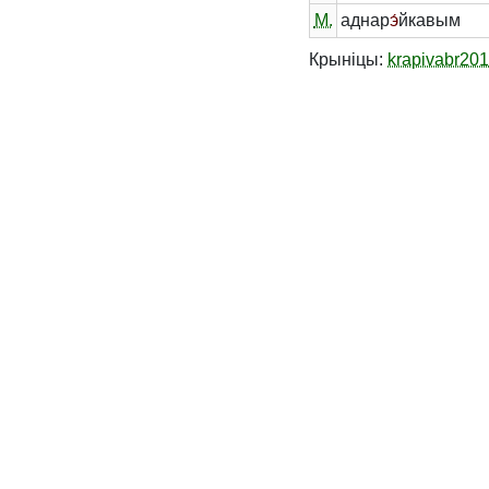
М.
аднар
э́
йкавым
Крыніцы:
krapivabr20