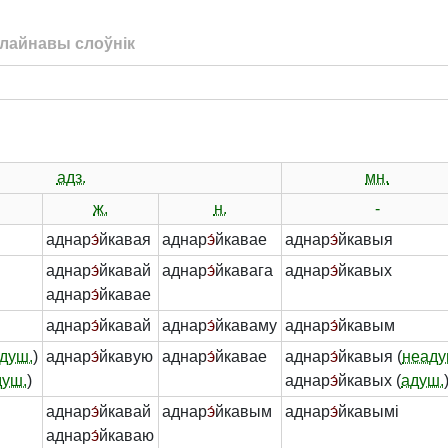
лайнавы слоўнік
адз.
мн.
ж.
н.
-
аднар
э́
йкавая
аднар
э́
йкавае
аднар
э́
йкавыя
аднар
э́
йкавай
аднар
э́
йкавага
аднар
э́
йкавых
аднар
э́
йкавае
аднар
э́
йкавай
аднар
э́
йкаваму
аднар
э́
йкавым
душ.
)
аднар
э́
йкавую
аднар
э́
йкавае
аднар
э́
йкавыя (
неаду
душ.
)
аднар
э́
йкавых (
адуш.
аднар
э́
йкавай
аднар
э́
йкавым
аднар
э́
йкавымі
аднар
э́
йкаваю