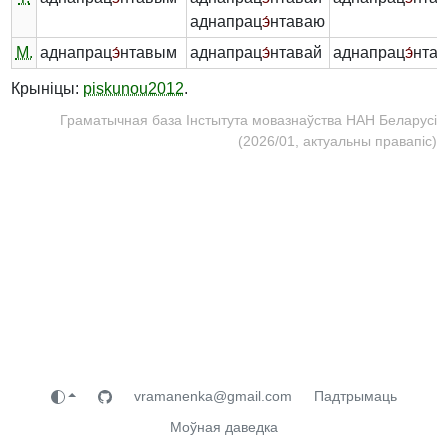
аднапрац
э́
нтаваю
М.
аднапрац
э́
нтавым
аднапрац
э́
нтавай
аднапрац
э́
нта
Крыніцы:
piskunou2012
.
Граматычная база Інстытута мовазнаўства НАН Беларусі
(2026/01, актуальны правапіс)
vramanenka@gmail.com
Падтрымаць
Моўная даведка