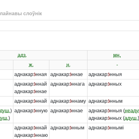
лайнавы слоўнік
адз.
мн.
ж.
н.
-
аднакар
э́
нная
аднакар
э́
ннае
аднакар
э́
нныя
аднакар
э́
ннай
аднакар
э́
ннага
аднакар
э́
нных
аднакар
э́
ннае
аднакар
э́
ннай
аднакар
э́
ннаму
аднакар
э́
нным
душ.
)
аднакар
э́
нную
аднакар
э́
ннае
аднакар
э́
нныя (
неаду
душ.
)
аднакар
э́
нных (
адуш.
аднакар
э́
ннай
аднакар
э́
нным
аднакар
э́
ннымі
аднакар
э́
ннаю