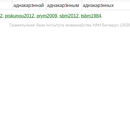
аднакар
э́
ннай
аднакар
э́
нным
аднакар
э́
нных
12
,
piskunou2012
,
prym2009
,
sbm2012
,
tsbm1984
.
Граматычная база Інстытута мовазнаўства НАН Беларусі (2026