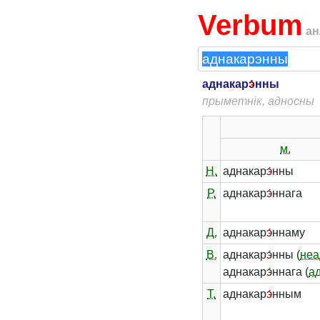
Verbum
ан
аднакар
э́
нны
прыметнік, адносны
м.
Н.
аднакар
э́
нны
Р.
аднакар
э́
ннага
Д.
аднакар
э́
ннаму
В.
аднакар
э́
нны (
неа
аднакар
э́
ннага (
а
Т.
аднакар
э́
нным