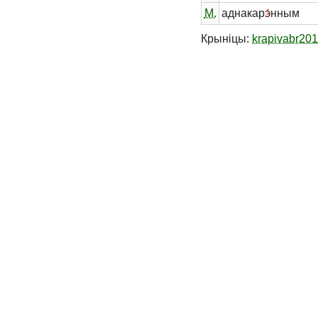
М.
аднакар
э́
нным
Крыніцы:
krapivabr20