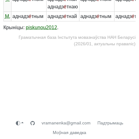
аднадз
е́
тнаю
М.
аднадз
е́
тным
аднадз
е́
тнай
аднадз
е́
тным
аднадз
е́
т
Крыніцы:
piskunou2012
.
Граматычная база Інстытута мовазнаўства НАН Беларусі
(2026/01, актуальны правапіс)
vramanenka@gmail.com
Падтрымаць
Моўная даведка