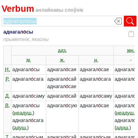
Verbum
анлайнавы слоўнік
аднагал
о́
сы
прыметнік, якасны
адз.
мн.
м.
ж.
н.
-
Н.
аднагал
о́
сы
аднагал
о́
сая
аднагал
о́
сае
аднагал
о́
Р.
аднагал
о́
сага
аднагал
о́
сай
аднагал
о́
сага
аднагал
о́
аднагал
о́
сае
Д.
аднагал
о́
саму
аднагал
о́
сай
аднагал
о́
саму
аднагал
о́
В.
аднагал
о́
сы
аднагал
о́
сую
аднагал
о́
сае
аднагал
о́
(
неадуш.
)
(
неадуш.
)
аднагал
о́
сага
аднагал
о́
(
адуш.
)
(
адуш.
)
Т.
аднагал
о́
сым
аднагал
о́
сай
аднагал
о́
сым
аднагал
о́