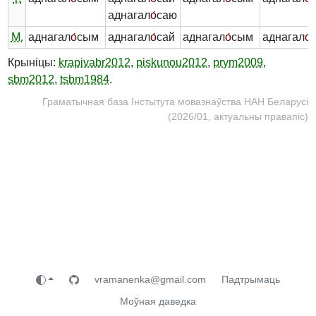
аднагал
о́
саю
М.
аднагал
о́
сым
аднагал
о́
сай
аднагал
о́
сым
аднагал
о́
Крыніцы:
krapivabr2012
,
piskunou2012
,
prym2009
,
sbm2012
,
tsbm1984
.
Граматычная база Інстытута мовазнаўства НАН Беларусі
(2026/01, актуальны правапіс)
vramanenka@gmail.com
Падтрымаць
Моўная даведка