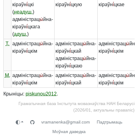
кіраўн
і́
цкі
кіраўн
і́
цкую
кіраўн
і́
цкае
(
неадуш.
)
адміністрац
ы́
йна-
кіраўн
і́
цкага
(
адуш.
)
Т.
адміністрац
ы́
йна-
адміністрац
ы́
йна-
адміністрац
ы́
йна
кіраўн
і́
цкім
кіраўн
і́
цкай
кіраўн
і́
цкім
адміністрац
ы́
йна-
кіраўн
і́
цкаю
М.
адміністрац
ы́
йна-
адміністрац
ы́
йна-
адміністрац
ы́
йна
кіраўн
і́
цкім
кіраўн
і́
цкай
кіраўн
і́
цкім
Крыніцы:
piskunou2012
.
Граматычная база Інстытута мовазнаўства НАН Беларусі
(2026/01, актуальны правапіс)
vramanenka@gmail.com
Падтрымаць
Моўная даведка