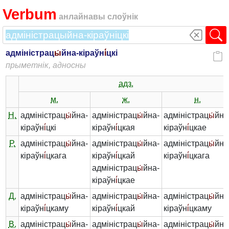
Verbum
анлайнавы слоўнік
адміністрац
ы́
йна-кіраўн
і́
цкі
прыметнік, адносны
адз.
м.
ж.
н.
Н.
адміністрац
ы́
йна-
адміністрац
ы́
йна-
адміністрац
ы́
йна
кіраўн
і́
цкі
кіраўн
і́
цкая
кіраўн
і́
цкае
Р.
адміністрац
ы́
йна-
адміністрац
ы́
йна-
адміністрац
ы́
йна
кіраўн
і́
цкага
кіраўн
і́
цкай
кіраўн
і́
цкага
адміністрац
ы́
йна-
кіраўн
і́
цкае
Д.
адміністрац
ы́
йна-
адміністрац
ы́
йна-
адміністрац
ы́
йна
кіраўн
і́
цкаму
кіраўн
і́
цкай
кіраўн
і́
цкаму
В.
адміністрац
ы́
йна-
адміністрац
ы́
йна-
адміністрац
ы́
йна