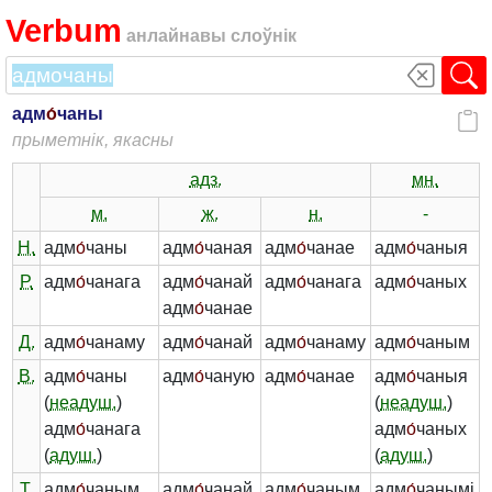
Verbum
анлайнавы слоўнік
адм
о́
чаны
прыметнік, якасны
адз.
мн.
м.
ж.
н.
-
Н.
адм
о́
чаны
адм
о́
чаная
адм
о́
чанае
адм
о́
чаныя
Р.
адм
о́
чанага
адм
о́
чанай
адм
о́
чанага
адм
о́
чаных
адм
о́
чанае
Д.
адм
о́
чанаму
адм
о́
чанай
адм
о́
чанаму
адм
о́
чаным
В.
адм
о́
чаны
адм
о́
чаную
адм
о́
чанае
адм
о́
чаныя
(
неадуш.
)
(
неадуш.
)
адм
о́
чанага
адм
о́
чаных
(
адуш.
)
(
адуш.
)
Т.
адм
о́
чаным
адм
о́
чанай
адм
о́
чаным
адм
о́
чанымі