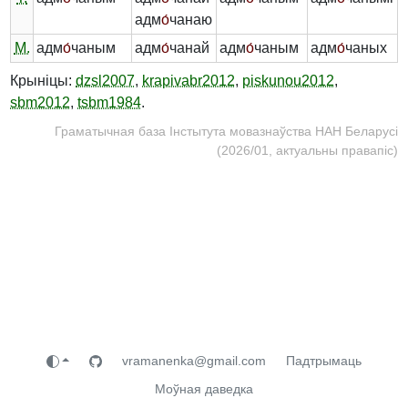
адм
о́
чанаю
М.
адм
о́
чаным
адм
о́
чанай
адм
о́
чаным
адм
о́
чаных
Крыніцы:
dzsl2007
,
krapivabr2012
,
piskunou2012
,
sbm2012
,
tsbm1984
.
Граматычная база Інстытута мовазнаўства НАН Беларусі
(2026/01, актуальны правапіс)
vramanenka@gmail.com
Падтрымаць
Моўная даведка