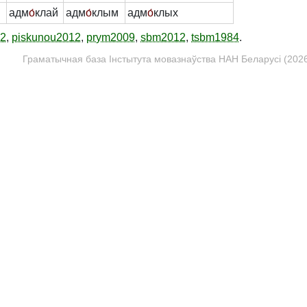
адм
о́
клай
адм
о́
клым
адм
о́
клых
12
,
piskunou2012
,
prym2009
,
sbm2012
,
tsbm1984
.
Граматычная база Інстытута мовазнаўства НАН Беларусі (2026