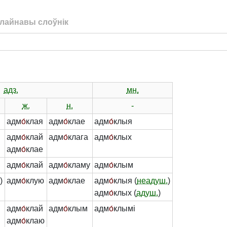
лайнавы слоўнік
адз.
мн.
ж.
н.
-
адм
о́
клая
адм
о́
клае
адм
о́
клыя
адм
о́
клай
адм
о́
клага
адм
о́
клых
адм
о́
клае
адм
о́
клай
адм
о́
кламу
адм
о́
клым
.
)
адм
о́
клую
адм
о́
клае
адм
о́
клыя (
неадуш.
)
адм
о́
клых (
адуш.
)
адм
о́
клай
адм
о́
клым
адм
о́
клымі
адм
о́
клаю