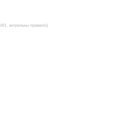
/01, актуальны правапіс)