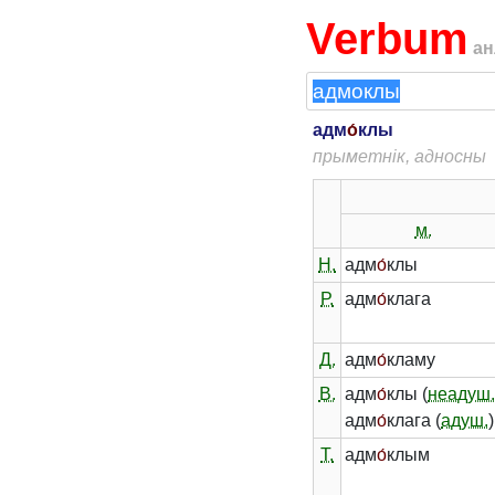
Verbum
ан
адм
о́
клы
прыметнік, адносны
м.
Н.
адм
о́
клы
Р.
адм
о́
клага
Д.
адм
о́
кламу
В.
адм
о́
клы (
неадуш
адм
о́
клага (
адуш.
)
Т.
адм
о́
клым