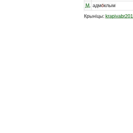
М.
адм
о́
клым
Крыніцы:
krapivabr20