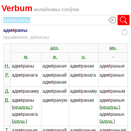
Verbum
анлайнавы слоўнік
адм
е́
раны
прыметнік, адносны
адз.
мн.
м.
ж.
н.
-
Н.
адм
е́
раны
адм
е́
раная
адм
е́
ранае
адм
е́
раныя
Р.
адм
е́
ранага
адм
е́
ранай
адм
е́
ранага
адм
е́
раных
адм
е́
ранае
Д.
адм
е́
ранаму
адм
е́
ранай
адм
е́
ранаму
адм
е́
раным
В.
адм
е́
раны
адм
е́
раную
адм
е́
ранае
адм
е́
раныя
(
неадуш.
)
(
неадуш.
)
адм
е́
ранага
адм
е́
раных
(
адуш.
)
(
адуш.
)
Т.
адм
е́
раным
адм
е́
ранай
адм
е́
раным
адм
е́
ранымі