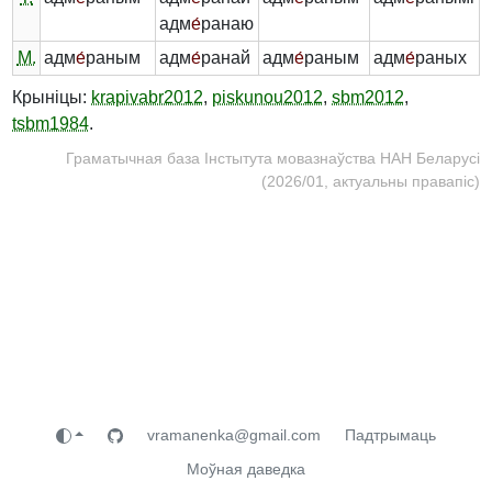
адм
е́
ранаю
М.
адм
е́
раным
адм
е́
ранай
адм
е́
раным
адм
е́
раных
Крыніцы:
krapivabr2012
,
piskunou2012
,
sbm2012
,
tsbm1984
.
Граматычная база Інстытута мовазнаўства НАН Беларусі
(2026/01, актуальны правапіс)
vramanenka@gmail.com
Падтрымаць
Моўная даведка