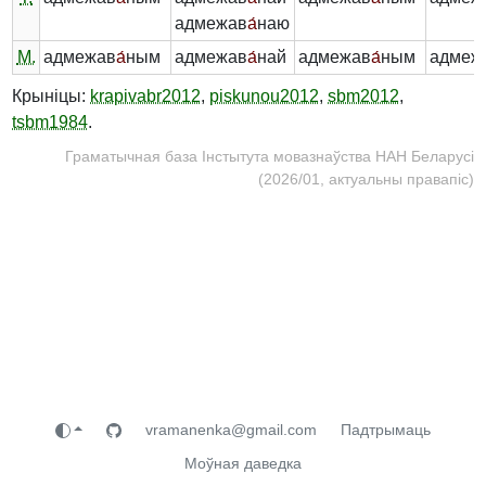
адмежав
а́
наю
М.
адмежав
а́
ным
адмежав
а́
най
адмежав
а́
ным
адмеж
Крыніцы:
krapivabr2012
,
piskunou2012
,
sbm2012
,
tsbm1984
.
Граматычная база Інстытута мовазнаўства НАН Беларусі
(2026/01, актуальны правапіс)
vramanenka@gmail.com
Падтрымаць
Моўная даведка