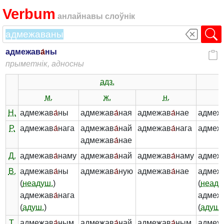
Verbum
анлайнавы слоўнік
адмежав
а́
ны
прыметнік, адносны
адз.
м.
ж.
н.
Н.
адмежав
а́
ны
адмежав
а́
ная
адмежав
а́
нае
адмеж
Р.
адмежав
а́
нага
адмежав
а́
най
адмежав
а́
нага
адмеж
адмежав
а́
нае
Д.
адмежав
а́
наму
адмежав
а́
най
адмежав
а́
наму
адмеж
В.
адмежав
а́
ны
адмежав
а́
ную
адмежав
а́
нае
адмеж
(
неадуш.
)
(
неаду
адмежав
а́
нага
адмеж
(
адуш.
)
(
адуш.
Т.
адмежав
а́
ным
адмежав
а́
най
адмежав
а́
ным
адмеж