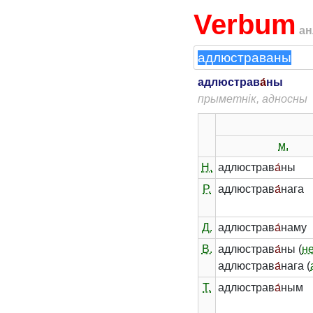
Verbum
ан
адлюстрав
а́
ны
прыметнік, адносны
м.
Н.
адлюстрав
а́
ны
Р.
адлюстрав
а́
нага
Д.
адлюстрав
а́
наму
В.
адлюстрав
а́
ны (
н
адлюстрав
а́
нага (
Т.
адлюстрав
а́
ным