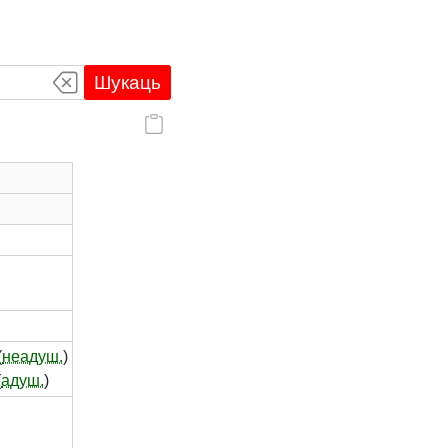
Шукаць
(
неадуш.
)
(
адуш.
)