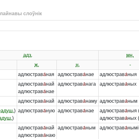
лайнавы слоўнік
адз.
мн.
ж.
н.
-
адлюстрав
а́
ная
адлюстрав
а́
нае
адлюстрав
а́
ныя
адлюстрав
а́
най
адлюстрав
а́
нага
адлюстрав
а́
ных
адлюстрав
а́
нае
адлюстрав
а́
най
адлюстрав
а́
наму
адлюстрав
а́
ным
еадуш.
)
адлюстрав
а́
ную
адлюстрав
а́
нае
адлюстрав
а́
ныя 
адуш.
)
адлюстрав
а́
ных 
адлюстрав
а́
най
адлюстрав
а́
ным
адлюстрав
а́
нымі
адлюстрав
а́
наю