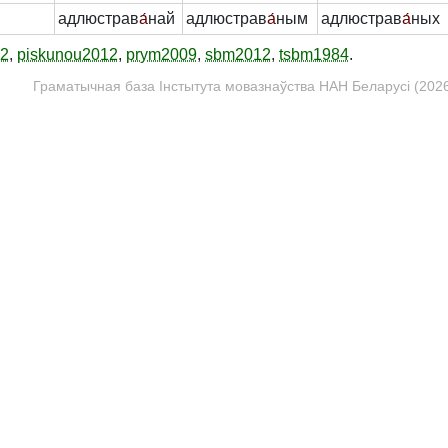
адлюстрав
а́
най
адлюстрав
а́
ным
адлюстрав
а́
ных
12
,
piskunou2012
,
prym2009
,
sbm2012
,
tsbm1984
.
Граматычная база Інстытута мовазнаўства НАН Беларусі (2026