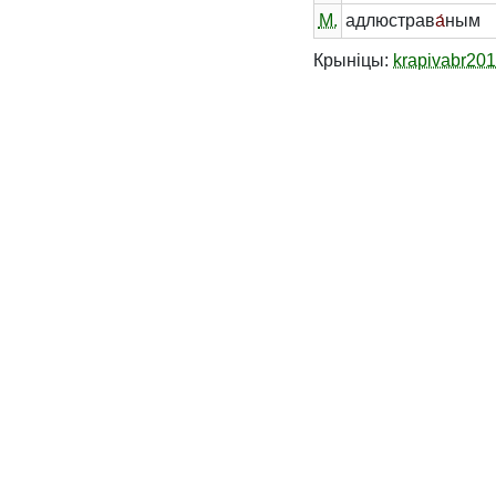
М.
адлюстрав
а́
ным
Крыніцы:
krapivabr20