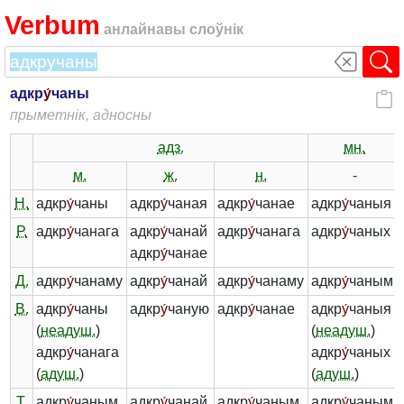
Verbum
анлайнавы слоўнік
адкр
у́
чаны
прыметнік, адносны
адз.
мн.
м.
ж.
н.
-
Н.
адкр
у́
чаны
адкр
у́
чаная
адкр
у́
чанае
адкр
у́
чаныя
Р.
адкр
у́
чанага
адкр
у́
чанай
адкр
у́
чанага
адкр
у́
чаных
адкр
у́
чанае
Д.
адкр
у́
чанаму
адкр
у́
чанай
адкр
у́
чанаму
адкр
у́
чаным
В.
адкр
у́
чаны
адкр
у́
чаную
адкр
у́
чанае
адкр
у́
чаныя
(
неадуш.
)
(
неадуш.
)
адкр
у́
чанага
адкр
у́
чаных
(
адуш.
)
(
адуш.
)
Т.
адкр
у́
чаным
адкр
у́
чанай
адкр
у́
чаным
адкр
у́
чанымі