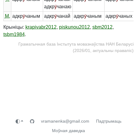
адкр
у́
чанаю
М.
адкр
у́
чаным
адкр
у́
чанай
адкр
у́
чаным
адкр
у́
чаных
Крыніцы:
krapivabr2012
,
piskunou2012
,
sbm2012
,
tsbm1984
.
Граматычная база Інстытута мовазнаўства НАН Беларусі
(2026/01, актуальны правапіс)
vramanenka@gmail.com
Падтрымаць
Моўная даведка