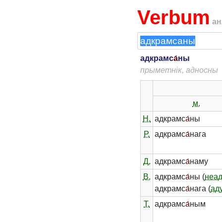
Verbum
ан
адкрамс
а́
ны
прыметнік, адносны
м.
Н.
адкрамс
а́
ны
Р.
адкрамс
а́
нага
Д.
адкрамс
а́
наму
В.
адкрамс
а́
ны (
неа
адкрамс
а́
нага (
ад
Т.
адкрамс
а́
ным