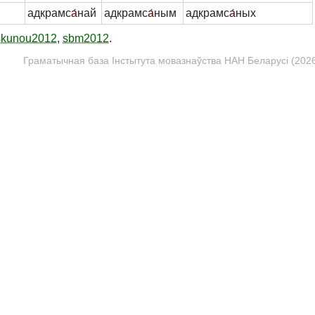
адкрамс
а́
най
адкрамс
а́
ным
адкрамс
а́
ных
skunou2012
,
sbm2012
.
Граматычная база Інстытута мовазнаўства НАН Беларусі (2026