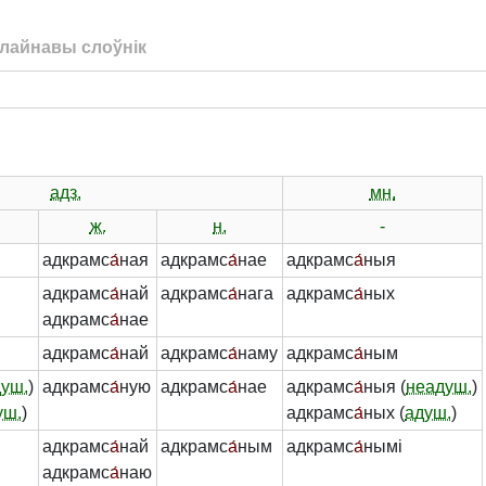
лайнавы слоўнік
адз.
мн.
ж.
н.
-
адкрамс
а́
ная
адкрамс
а́
нае
адкрамс
а́
ныя
адкрамс
а́
най
адкрамс
а́
нага
адкрамс
а́
ных
адкрамс
а́
нае
адкрамс
а́
най
адкрамс
а́
наму
адкрамс
а́
ным
душ.
)
адкрамс
а́
ную
адкрамс
а́
нае
адкрамс
а́
ныя (
неадуш.
)
уш.
)
адкрамс
а́
ных (
адуш.
)
адкрамс
а́
най
адкрамс
а́
ным
адкрамс
а́
нымі
адкрамс
а́
наю