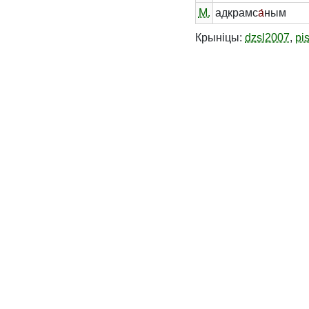
М.
адкрамс
а́
ным
Крыніцы:
dzsl2007
,
pi