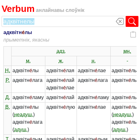
Verbum
анлайнавы слоўнік
адквітн
е́
лы
прыметнік, якасны
адз.
мн.
м.
ж.
н.
-
Н.
адквітн
е́
лы
адквітн
е́
лая
адквітн
е́
лае
адквітн
е́
лы
Р.
адквітн
е́
лага
адквітн
е́
лай
адквітн
е́
лага
адквітн
е́
лы
адквітн
е́
лае
Д.
адквітн
е́
ламу
адквітн
е́
лай
адквітн
е́
ламу
адквітн
е́
лы
В.
адквітн
е́
лы
адквітн
е́
лую
адквітн
е́
лае
адквітн
е́
лы
(
неадуш.
)
(
неадуш.
)
адквітн
е́
лага
адквітн
е́
лы
(
адуш.
)
(
адуш.
)
Т.
адквітн
е́
лым
адквітн
е́
лай
адквітн
е́
лым
адквітн
е́
лым