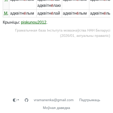
адквітн
е́
лаю
М.
адквітн
е́
лым
адквітн
е́
лай
адквітн
е́
лым
адквітн
е́
лы
Крыніцы:
piskunou2012
.
Граматычная база Інстытута мовазнаўства НАН Беларусі
(2026/01, актуальны правапіс)
vramanenka@gmail.com
Падтрымаць
Моўная даведка