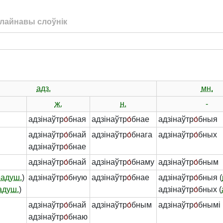
лайнавы слоўнік
адз.
мн.
ж.
н.
-
адзінаўтр
о́
бная
адзінаўтр
о́
бнае
адзінаўтр
о́
бныя
адзінаўтр
о́
бнай
адзінаўтр
о́
бнага
адзінаўтр
о́
бных
адзінаўтр
о́
бнае
адзінаўтр
о́
бнай
адзінаўтр
о́
бнаму
адзінаўтр
о́
бным
еадуш.
)
адзінаўтр
о́
бную
адзінаўтр
о́
бнае
адзінаўтр
о́
бныя (
адуш.
)
адзінаўтр
о́
бных (
адзінаўтр
о́
бнай
адзінаўтр
о́
бным
адзінаўтр
о́
бнымі
адзінаўтр
о́
бнаю