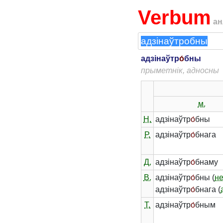
Verbum
ан
адзінаўтр
о́
бны
прыметнік, адносны
м.
Н.
адзінаўтр
о́
бны
Р.
адзінаўтр
о́
бнага
Д.
адзінаўтр
о́
бнаму
В.
адзінаўтр
о́
бны (
н
адзінаўтр
о́
бнага (
Т.
адзінаўтр
о́
бным