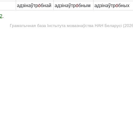
адзінаўтр
о́
бнай
адзінаўтр
о́
бным
адзінаўтр
о́
бных
2
.
Граматычная база Інстытута мовазнаўства НАН Беларусі (2026