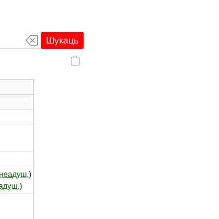
Шукаць
неадуш.
)
адуш.
)