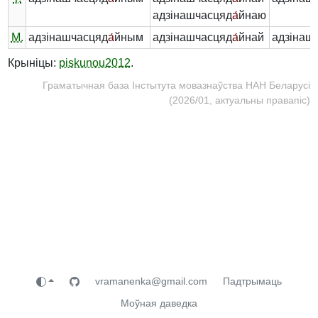
адзінашчасцяд
а́
йнаю
М.
адзінашчасцяд
а́
йным
адзінашчасцяд
а́
йнай
адзінаш
Крыніцы:
piskunou2012
.
Граматычная база Інстытута мовазнаўства НАН Беларусі
(2026/01, актуальны правапіс)
vramanenka@gmail.com
Падтрымаць
Моўная даведка