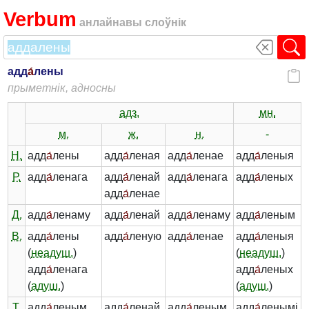
Verbum
анлайнавы слоўнік
адд
а́
лены
прыметнік, адносны
адз.
мн.
м.
ж.
н.
-
Н.
адд
а́
лены
адд
а́
леная
адд
а́
ленае
адд
а́
леныя
Р.
адд
а́
ленага
адд
а́
ленай
адд
а́
ленага
адд
а́
леных
адд
а́
ленае
Д.
адд
а́
ленаму
адд
а́
ленай
адд
а́
ленаму
адд
а́
леным
В.
адд
а́
лены
адд
а́
леную
адд
а́
ленае
адд
а́
леныя
(
неадуш.
)
(
неадуш.
)
адд
а́
ленага
адд
а́
леных
(
адуш.
)
(
адуш.
)
Т.
адд
а́
леным
адд
а́
ленай
адд
а́
леным
адд
а́
ленымі