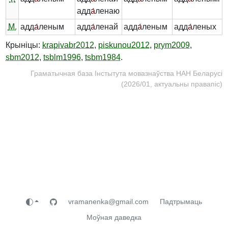
адд
а́
ленаю
М.
адд
а́
леным
адд
а́
ленай
адд
а́
леным
адд
а́
леных
Крыніцы:
krapivabr2012
,
piskunou2012
,
prym2009
,
sbm2012
,
tsblm1996
,
tsbm1984
.
Граматычная база Інстытута мовазнаўства НАН Беларусі
(2026/01, актуальны правапіс)
vramanenka@gmail.com
Падтрымаць
Моўная даведка