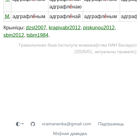
адграфл
ё́
наю
М.
адграфл
ё́
ным
адграфл
ё́
най
адграфл
ё́
ным
адграф
Крыніцы:
dzsl2007
,
krapivabr2012
,
piskunou2012
,
sbm2012
,
tsbm1984
.
Граматычная база Інстытута мовазнаўства НАН Беларусі
(2026/01, актуальны правапіс)
vramanenka@gmail.com
Падтрымаць
Моўная даведка