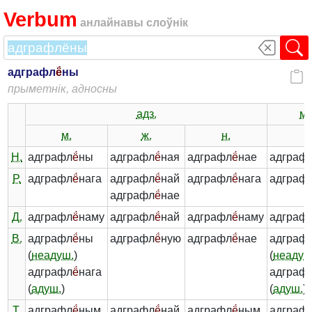
Verbum
анлайнавы слоўнік
адграфл
ё́
ны
прыметнік, адносны
адз.
мн
м.
ж.
н.
-
Н.
адграфл
ё́
ны
адграфл
ё́
ная
адграфл
ё́
нае
адграф
Р.
адграфл
ё́
нага
адграфл
ё́
най
адграфл
ё́
нага
адграф
адграфл
ё́
нае
Д.
адграфл
ё́
наму
адграфл
ё́
най
адграфл
ё́
наму
адграф
В.
адграфл
ё́
ны
адграфл
ё́
ную
адграфл
ё́
нае
адграф
(
неадуш.
)
(
неадуш
адграфл
ё́
нага
адграф
(
адуш.
)
(
адуш.
)
Т.
адграфл
ё́
ным
адграфл
ё́
най
адграфл
ё́
ным
адграф