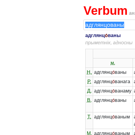
Verbum
ан
адглянц
о́
ваны
прыметнік, адносны
м.
Н.
адглянц
о́
ваны
Р.
адглянц
о́
ванага
Д.
адглянц
о́
ванаму
В.
адглянц
о́
ваны
Т.
адглянц
о́
ваным
М.
адглянц
о́
ваным