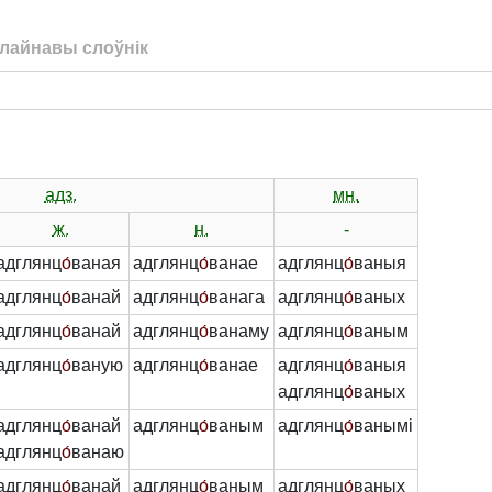
лайнавы слоўнік
адз.
мн.
ж.
н.
-
адглянц
о́
ваная
адглянц
о́
ванае
адглянц
о́
ваныя
адглянц
о́
ванай
адглянц
о́
ванага
адглянц
о́
ваных
адглянц
о́
ванай
адглянц
о́
ванаму
адглянц
о́
ваным
адглянц
о́
ваную
адглянц
о́
ванае
адглянц
о́
ваныя
адглянц
о́
ваных
адглянц
о́
ванай
адглянц
о́
ваным
адглянц
о́
ванымі
адглянц
о́
ванаю
адглянц
о́
ванай
адглянц
о́
ваным
адглянц
о́
ваных