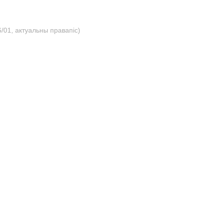
/01, актуальны правапіс)