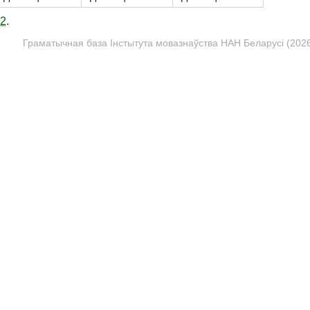
12
.
Граматычная база Інстытута мовазнаўства НАН Беларусі (2026